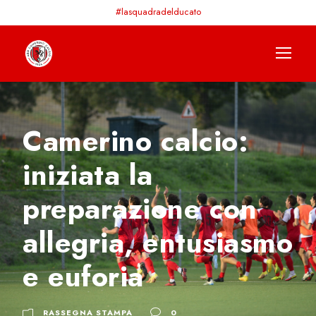
#lasquadradelducato
Camerino calcio:
iniziata la
preparazione con
allegria, entusiasmo
e euforia
RASSEGNA STAMPA
0