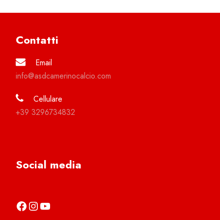
Contatti
Email
info@asdcamerinocalcio.com
Cellulare
+39 3296734832
Social media
https://it-it.facebook.com/asdcamerinocalcio
https://www.instagram.com/camerinocalcio/
https://www.youtube.com/channel/UCl4n2co-g2dZSKsLZ-lZy9g