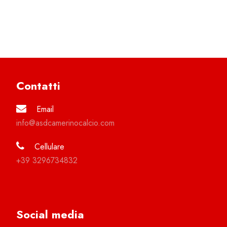
Contatti
Email
info@asdcamerinocalcio.com
Cellulare
+39 3296734832
Social media