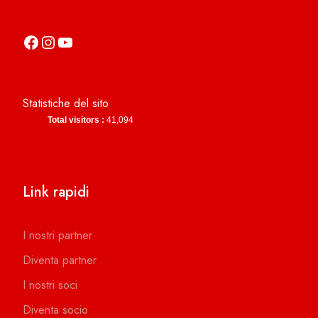
https://it-it.facebook.com/asdcamerinocalcio
https://www.instagram.com/camerinocalcio/
https://www.youtube.com/channel/UCl4n2co-g2dZSKsLZ-lZy9g
Statistiche del sito
Total visitors :
41,094
Link rapidi
I nostri partner
Diventa partner
I nostri soci
Diventa socio