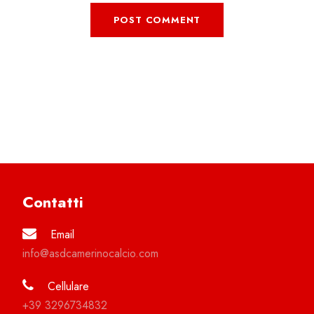
Contatti
Email
info@asdcamerinocalcio.com
Cellulare
+39 3296734832