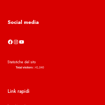
Social media
https://it-it.facebook.com/asdcamerinocalcio
https://www.instagram.com/camerinocalcio/
https://www.youtube.com/channel/UCl4n2co-g2dZSKsLZ-lZy9g
Statistiche del sito
Total visitors :
41,040
Link rapidi