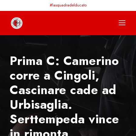
#lasquadradelducato
Prima C: Camerino
corre a Cingoli,
Cascinare cade ad
Urbisaglia.
Serttempeda vince
in rimonta