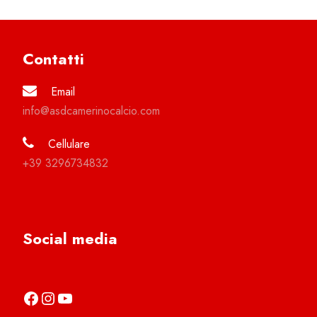
Contatti
Email
info@asdcamerinocalcio.com
Cellulare
+39 3296734832
Social media
https://it-it.facebook.com/asdcamerinocalcio
https://www.instagram.com/camerinocalcio/
https://www.youtube.com/channel/UCl4n2co-g2dZSKsLZ-lZy9g