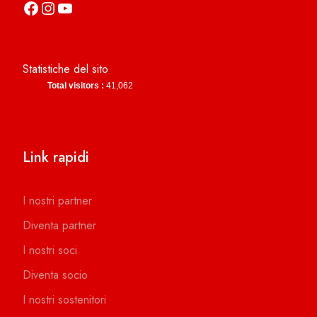
https://it-it.facebook.com/asdcamerinocalcio
https://www.instagram.com/camerinocalcio/
https://www.youtube.com/channel/UCl4n2co-g2dZSKsLZ-lZy9g
Statistiche del sito
Total visitors :
41,062
Link rapidi
I nostri partner
Diventa partner
I nostri soci
Diventa socio
I nostri sostenitori