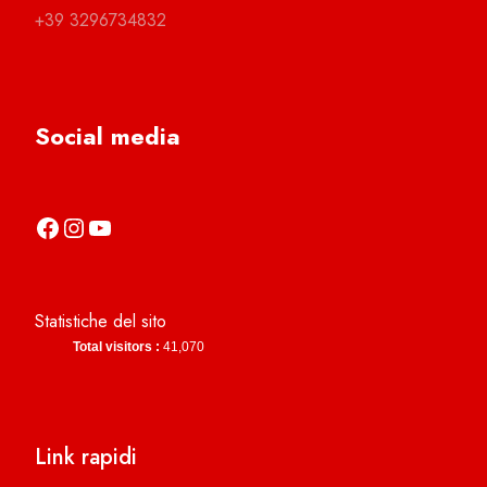
+39 3296734832
Social media
https://it-it.facebook.com/asdcamerinocalcio
https://www.instagram.com/camerinocalcio/
https://www.youtube.com/channel/UCl4n2co-g2dZSKsLZ-lZy9g
Statistiche del sito
Total visitors :
41,070
Link rapidi