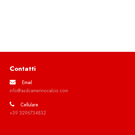
Contatti
Email
info@asdcamerinocalcio.com
Cellulare
+39 3296734832