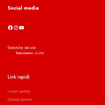
Social media
https://it-it.facebook.com/asdcamerinocalcio
https://www.instagram.com/camerinocalcio/
https://www.youtube.com/channel/UCl4n2co-g2dZSKsLZ-lZy9g
Statistiche del sito
Total visitors :
41,092
Link rapidi
I nostri partner
Diventa partner