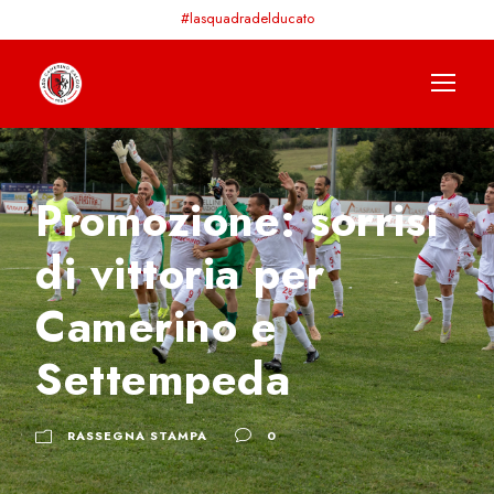
#lasquadradelducato
Promozione: sorrisi
di vittoria per
Camerino e
Settempeda
RASSEGNA STAMPA
0