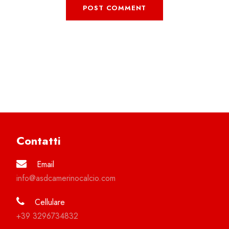
Contatti
Email
info@asdcamerinocalcio.com
Cellulare
+39 3296734832