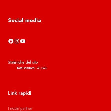
Social media
https://it-it.facebook.com/asdcamerinocalcio
https://www.instagram.com/camerinocalcio/
https://www.youtube.com/channel/UCl4n2co-g2dZSKsLZ-lZy9g
Statistiche del sito
Total visitors :
41,043
Link rapidi
I nostri partner