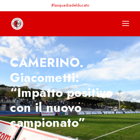
#lasquadradelducato
CAMERINO.
Giacometti:
“Impatto positivo
con il nuovo
campionato”
RASSEGNA STAMPA
0