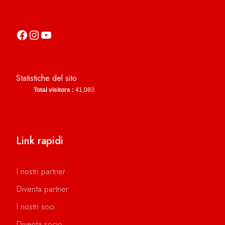
https://it-it.facebook.com/asdcamerinocalcio
https://www.instagram.com/camerinocalcio/
https://www.youtube.com/channel/UCl4n2co-g2dZSKsLZ-lZy9g
Statistiche del sito
Total visitors :
41,083
Link rapidi
I nostri partner
Diventa partner
I nostri soci
Diventa socio