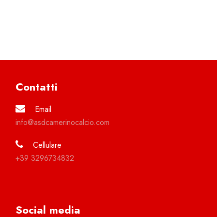
Contatti
Email
info@asdcamerinocalcio.com
Cellulare
+39 3296734832
Social media