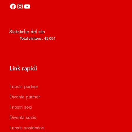
https://it-it.facebook.com/asdcamerinocalcio
https://www.instagram.com/camerinocalcio/
https://www.youtube.com/channel/UCl4n2co-g2dZSKsLZ-lZy9g
Statistiche del sito
Total visitors :
41,094
Link rapidi
I nostri partner
Diventa partner
I nostri soci
Diventa socio
I nostri sostenitori