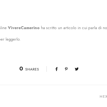
nline
VivereCamerino
ha scritto un articolo in cui parla di no
per leggerlo.
0
SHARES
NE