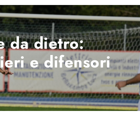
e da dietro:
eri e difensori