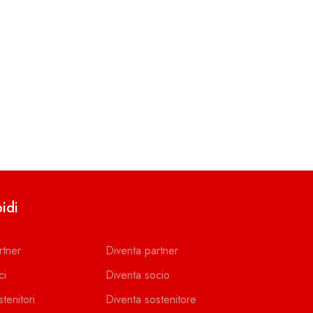
idi
rtner
Diventa partner
ci
Diventa socio
stenitori
Diventa sostenitore