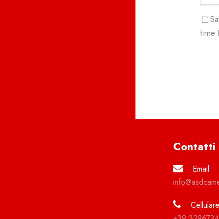
Sa
time
Contatti
Email
info@asdcame
Cellular
+39 329673