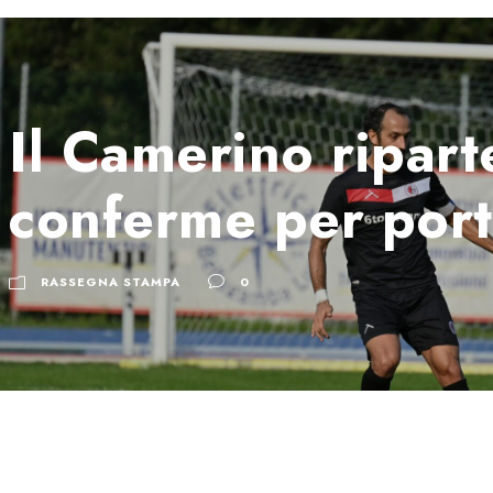
Il Camerino ripart
conferme per porti
RASSEGNA STAMPA
0