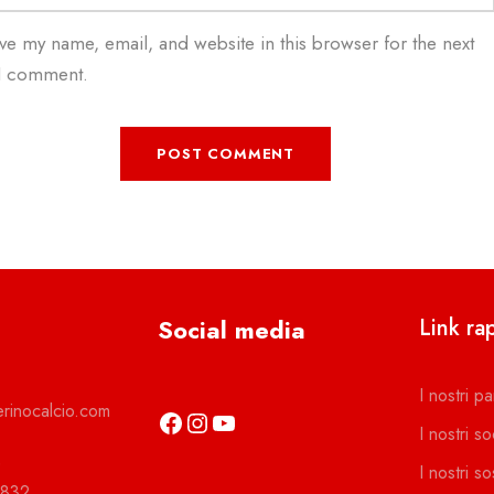
ve my name, email, and website in this browser for the next
 I comment.
Social media
Link rap
I nostri pa
rinocalcio.com
https://it-it.facebook.com/asdcamerinocalcio
https://www.instagram.com/camerinocalcio/
https://www.youtube.com/channel/UCl4n2co-g2dZSKsLZ-lZy9g
I nostri so
e
I nostri so
4832