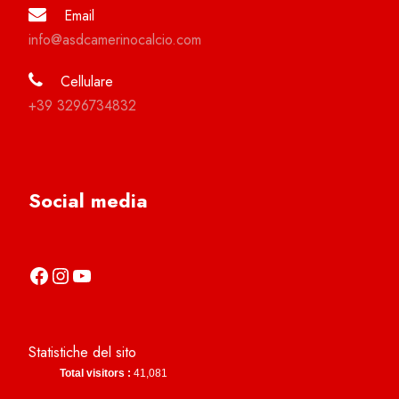
Email
info@asdcamerinocalcio.com
Cellulare
+39 3296734832
Social media
https://it-it.facebook.com/asdcamerinocalcio
https://www.instagram.com/camerinocalcio/
https://www.youtube.com/channel/UCl4n2co-g2dZSKsLZ-lZy9g
Statistiche del sito
Total visitors :
41,081