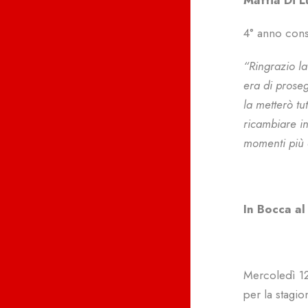
Mattia Di L
4° anno cons
“Ringrazio la
era di prose
la metterò tu
ricambiare in
momenti più d
In Bocca al
Mercoledì 12
per la stagi