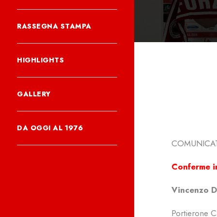
RASSEGNA STAMPA
HIGHLIGHTS
GALLERY
DA OGGI AL 1976
COMUNICAT
Conferme i
Vincenzo Di
Portierone C