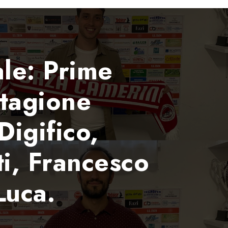
ale: Prime
tagione
igifico,
i, Francesco
Luca.