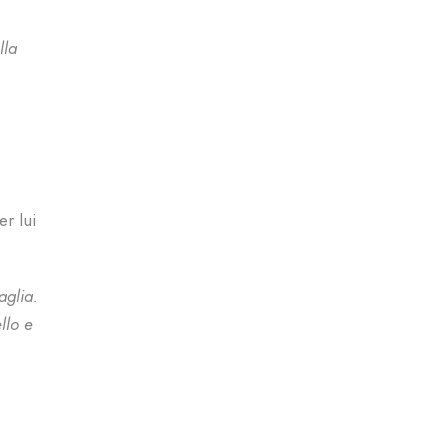
lla
r lui
aglia.
llo e