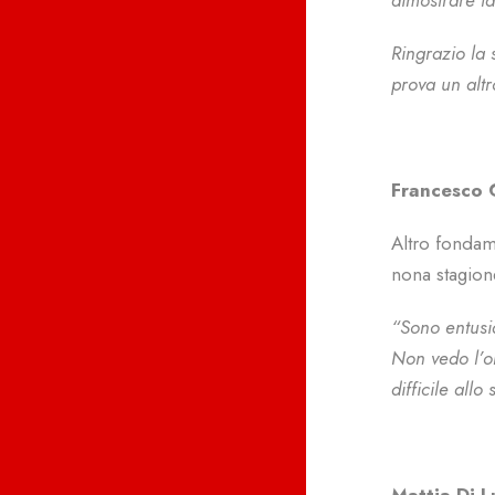
dimostrare ta
Ringrazio la 
prova un alt
Francesco 
Altro fondam
nona stagion
“Sono entusi
Non vedo l’or
difficile allo