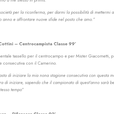
nto a me stesso in primis.
società per la riconferma, per darmi la possibilità di mettermi a
ro anno e affrontare nuove sfide nel posto che amo.”
Cottini – Centrocampista Classe 99’
entale tassello per il centrocampo e per Mister Giacometti, pe
e consecutiva con il Camerino.
asta di iniziare la mia nona stagione consecutiva con questa m
a di iniziare, sapendo che il campionato di quest’anno sarà be
 stesso tempo”