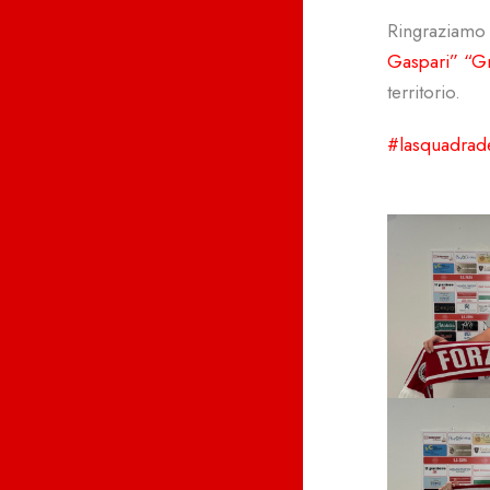
Ringraziamo 
Gaspari” “Gr
territorio.
#lasquadrad