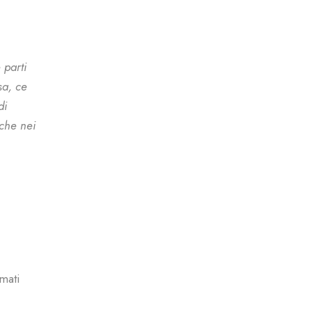
 parti
sa, ce
di
nche nei
mati