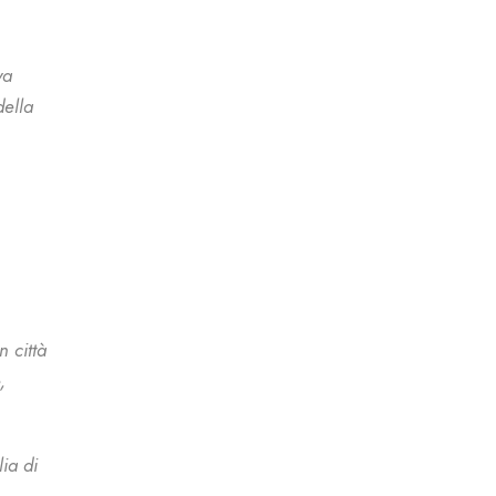
va
della
 città
,
ia di