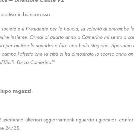
uca – Difensore Classe 92’
ecutivo in biancorosso.
 società e il Presidente per la fiducia, la volontà di entrambe le
guire insieme. Ormai al quarto anno a Camerino mi sento a ca
tta per aiutare la squadra a fare una bella stagione. Speriamo 
 campo l’affetto che la città ci ha dimostrato lo scorso anno a
ifficili. Forza Camerino!”
 lupo ragazzi.
 usciranno ulteriori aggiornamenti riguardo i giocatori confer
one 24/25.