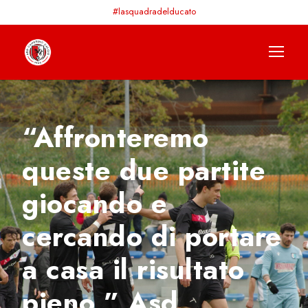
#lasquadradelducato
“Affronteremo
queste due partite
giocando e
cercando di portare
a casa il risultato
pieno.” Asd