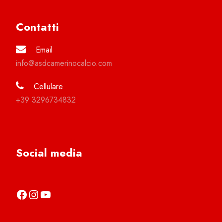
Contatti
Email
info@asdcamerinocalcio.com
Cellulare
+39 3296734832
Social media
https://it-it.facebook.com/asdcamerinocalcio
https://www.instagram.com/camerinocalcio/
https://www.youtube.com/channel/UCl4n2co-g2dZSKsLZ-lZy9g