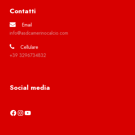
Contatti
Email
info@asdcamerinocalcio.com
Cellulare
+39 3296734832
Social media
https://it-it.facebook.com/asdcamerinocalcio
https://www.instagram.com/camerinocalcio/
https://www.youtube.com/channel/UCl4n2co-g2dZSKsLZ-lZy9g