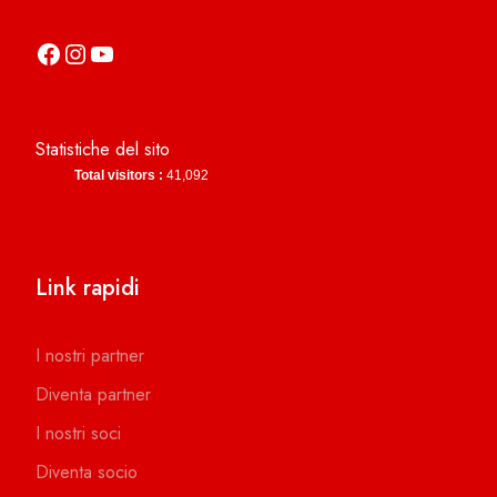
https://it-it.facebook.com/asdcamerinocalcio
https://www.instagram.com/camerinocalcio/
https://www.youtube.com/channel/UCl4n2co-g2dZSKsLZ-lZy9g
Statistiche del sito
Total visitors :
41,092
Link rapidi
I nostri partner
Diventa partner
I nostri soci
Diventa socio