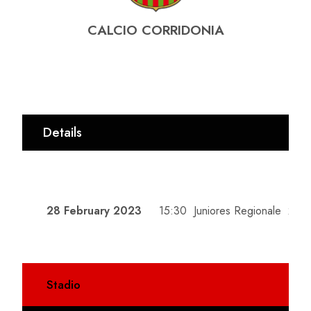
CALCIO CORRIDONIA
Details
DATE
TIME
LEAGUE
SEA
28 February 2023
15:30
Juniores Regionale
202
Stadio